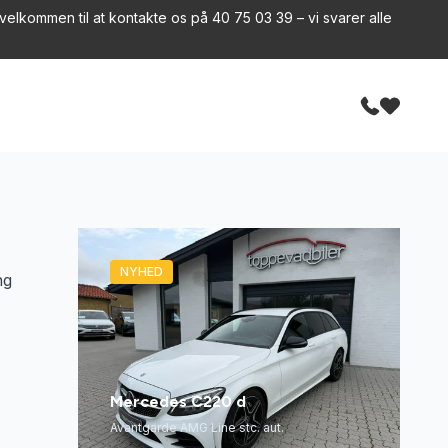
velkommen til at kontakte os på 40 75 03 39 – vi svarer alle
NYHED
ng
Mercedes C220 d
Avantgarde AMG Line stc. aut.