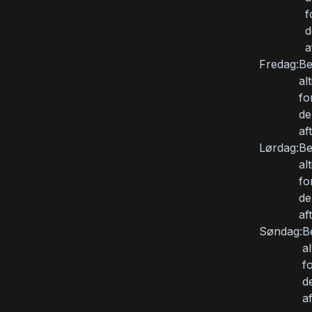
f
d
a
Fredag:
Be
al
fo
de
af
Lørdag:
Be
al
fo
de
af
Søndag:
B
a
f
d
a