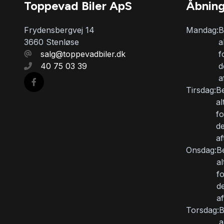
Toppevad Biler ApS
Åbning
Frydensbergvej 14
Mandag:
B
3660 Stenløse
a
salg@toppevadbiler.dk
f
40 75 03 39
d
a
Tirsdag:
B
al
fo
de
af
Onsdag:
B
al
f
d
af
Torsdag:
B
a