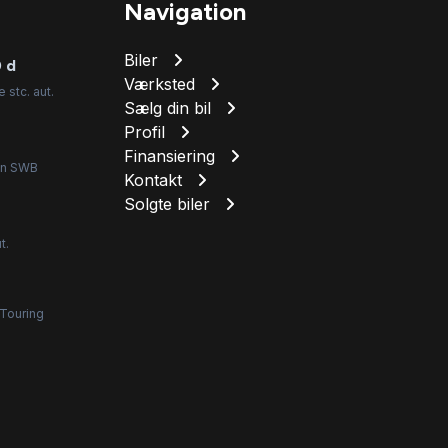
Navigation
Biler
 d
Værksted
stc. aut.
Sælg din bil
Profil
Finansiering
ion SWB
Kontakt
Solgte biler
t.
 Touring