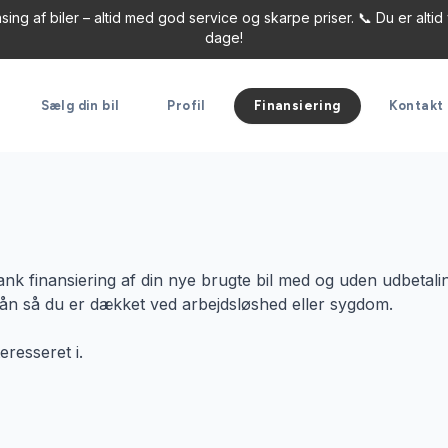
ng af biler – altid med god service og skarpe priser. 📞 Du er altid 
dage!
Sælg din bil
Profil
Finansiering
Kontakt
k finansiering af din nye brugte bil med og uden udbetali
 lån så du er dækket ved arbejdsløshed eller sygdom.
eresseret i.