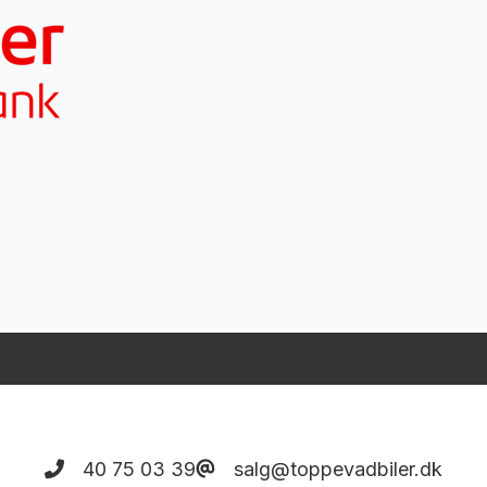
40 75 03 39
salg@toppevadbiler.dk