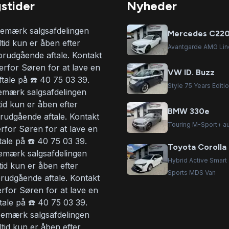
stider
Nyheder
emærk salgsafdelingen
Mercedes C220
ltid kun er åben efter
Avantgarde AMG Line 
orudgående aftale. Kontakt
erfor Søren for at lave en
VW ID. Buzz
ftale på ☎️ 40 75 03 39.
Style 75 Years Edit
emærk salgsafdelingen
tid kun er åben efter
BMW 330e
rudgående aftale. Kontakt
Touring M-Sport+ au
rfor Søren for at lave en
tale på ☎️ 40 75 03 39.
Toyota Corolla
emærk salgsafdelingen
Hybrid Active Smart
tid kun er åben efter
Sports MDS Van
orudgående aftale. Kontakt
erfor Søren for at lave en
tale på ☎️ 40 75 03 39.
emærk salgsafdelingen
ltid kun er åben efter