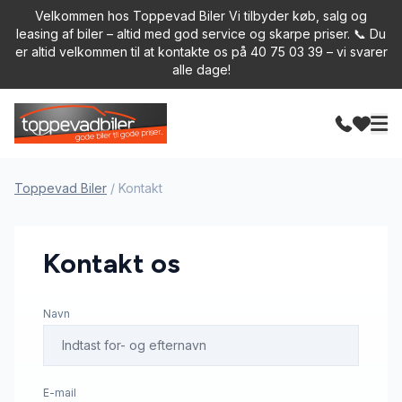
Velkommen hos Toppevad Biler Vi tilbyder køb, salg og
leasing af biler – altid med god service og skarpe priser. 📞 Du
er altid velkommen til at kontakte os på 40 75 03 39 – vi svarer
alle dage!
Toppevad Biler
/
Kontakt
Kontakt os
Navn
E-mail