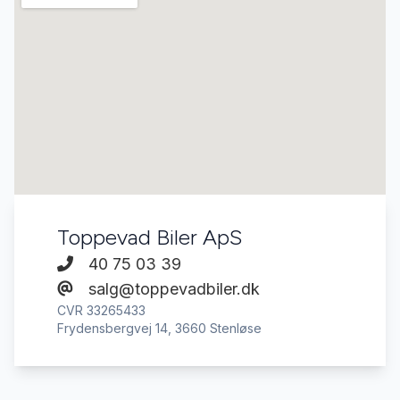
Toppevad Biler ApS
40 75 03 39
salg@toppevadbiler.dk
CVR 33265433
Frydensbergvej 14, 3660 Stenløse