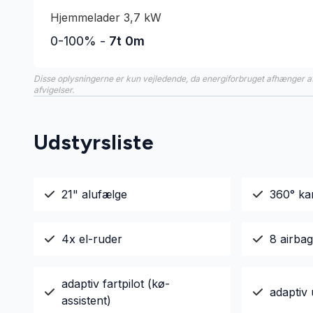
Hjemmelader 3,7 kW
0-100% -
7t 0m
Disse oplysningerne er kun vejledende, da energiforbruget afhænger af 
afvigelser.
Udstyrsliste
21" alufælge
360° k
4x el-ruder
8 airba
adaptiv fartpilot (kø-
adaptiv
assistent)