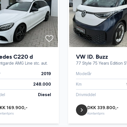
rumsdækken
bakkamera
ås
DAB radio
 bagagerumsbund
dæktryksmåler
illelige forsæder
edes C220 d
el-indstilleligt førersæde
VW ID. Buzz
ntgarde AMG Line stc. aut.
77 Style 75 Years Edition
r
2019
Modelår
el-klapbare sidespejle med
are sidespejle
varme
248.000
Km
del
Diesel
Drivmiddel
el-soltag
KK 169.900,-
DKK 339.800,-
ntantpris
Kontantpris
le med varme
elektrisk kabinevarmer