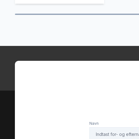
elektrisk parkeringsbremse
ESP
fjernbetjent centrallås
fjernlys
fuld LED forlygter
fuldaut
head-up display
højdeju
håndfri til mobil
intellig
ISOFIX
keyless
Navn
kørecomputer
laser fo