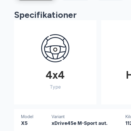
Specifikationer
4x4
Type
Model
Variant
Ki
X5
xDrive45e M-Sport aut.
11