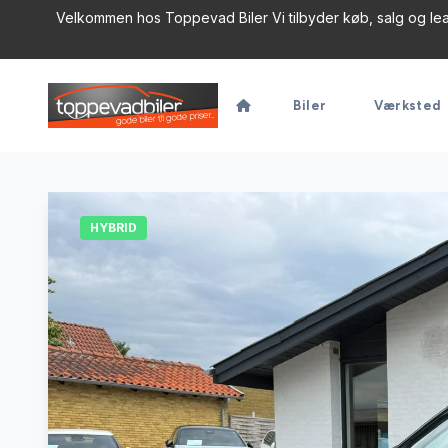
Velkommen hos Toppevad Biler Vi tilbyder køb, salg og leasi
Biler
Værksted
HYBRID