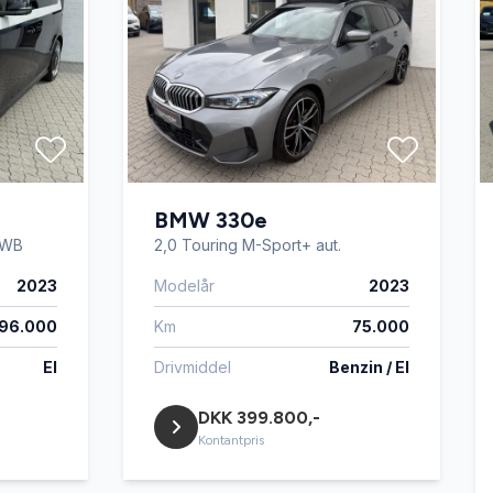
BMW 330e
 SWB
2,0 Touring M-Sport+ aut.
2023
Modelår
2023
96.000
Km
75.000
El
Drivmiddel
Benzin / El
DKK 399.800,-
Kontantpris