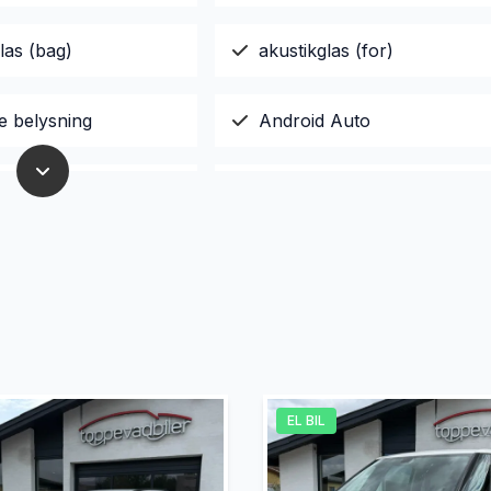
las (bag)
akustikglas (for)
e belysning
Android Auto
app-integration
d
automatgear
sk nedblændeligt
automatisk nødassistent
EL BIL
isk parkeringssystem
Automatisk start/stop