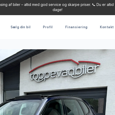
ng af biler – altid med god service og skarpe priser. 📞 Du er altid 
dage!
Sælg din bil
Profil
Finansiering
Kontakt