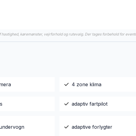
hastighed, køremønster, vejrforhold og rutevalg. Der tages forbehold for event
amera
4 zone klima
gs
adaptiv fartpilot
 undervogn
adaptive forlygter