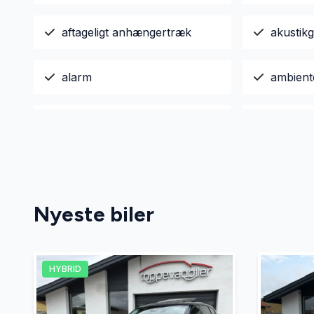
aftageligt anhængertræk
akustikg
alarm
ambient
anhængertræk
antispin
Apple CarPlay
autohol
Nyeste biler
automati
Automatisk lys
bakspejl
HYBRID
automatisk nødbremse
automat