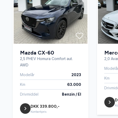
AUX tilslutning
bagage
blindvinkelsassistent
centrall
digitalt cockpit
dobbelt
Mazda CX-60
el-betjent bagklap
el-indst
Merc
2,5 PHEV Homura Comfort aut.
2,0 Ava
AWD
Modelå
el-indstilleligt førersæde med
el-klapb
Modelår
2023
memory
Km
Km
63.000
Drivmid
el-komfortsæder
el-ruder
Drivmiddel
Benzin / El
D
Ko
DKK 339.800,-
el-spejle
el-spej
Kontantpris