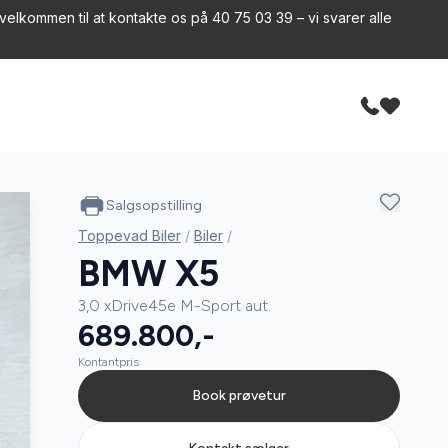
velkommen til at kontakte os på 40 75 03 39 – vi svarer alle
Salgsopstilling
Toppevad Biler
/
Biler
/
BMW X5
3,0 xDrive45e M-Sport aut.
689.800,-
Kontantpris
Book prøvetur