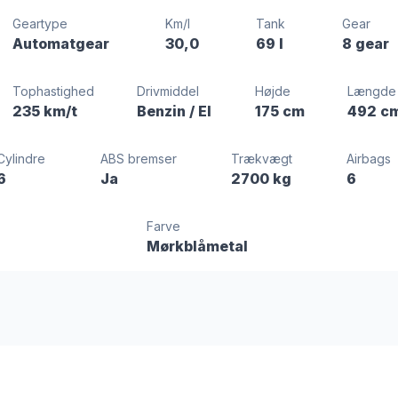
Geartype
Km/l
Tank
Gear
Automatgear
30,0
69 l
8 gear
Tophastighed
Drivmiddel
Højde
Længde
235 km/t
Benzin / El
175 cm
492 c
Cylindre
ABS bremser
Trækvægt
Airbags
6
Ja
2700 kg
6
Farve
Mørkblåmetal