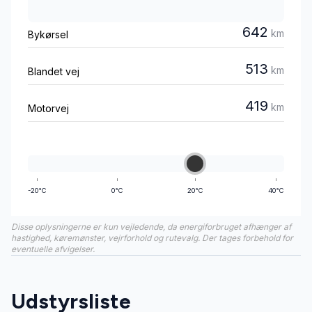
642
km
Bykørsel
513
km
Blandet vej
419
km
Motorvej
-20°C
0°C
20°C
40°C
Disse oplysningerne er kun vejledende, da energiforbruget afhænger af
hastighed, køremønster, vejrforhold og rutevalg. Der tages forbehold for
eventuelle afvigelser.
Udstyrsliste