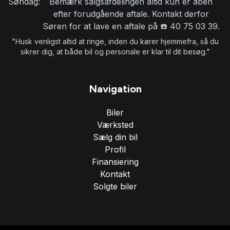
Søndag:
Bemærk salgsafdelingen altid kun er åben
efter forudgående aftale. Kontakt derfor
Søren for at lave en aftale på ☎️ 40 75 03 39.
Isofix
"Husk venligst altid at ringe, inden du kører hjemmefra, så du
sikrer dig, at både bil og personale er klar til dit besøg."
Kabinevarmer
Navigation
Kamera 360 grader
Biler
Værksted
Kørecomputer
Sælg din bil
Profil
LED kørelys
Finansiering
Kontakt
Solgte biler
Læderrat
Musikstreaming via bluetooth