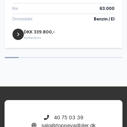
Km
63.000
Automatisk nødbremse
Drivmiddel
Benzin / El
DKK 339.800,-
AUX tilslutning
Kontantpris
Bakkamera
Blind vinkel detektion
Buet lys
Centrallås
40 75 03 39
salg@toppevadbiler.dk
DAB radio