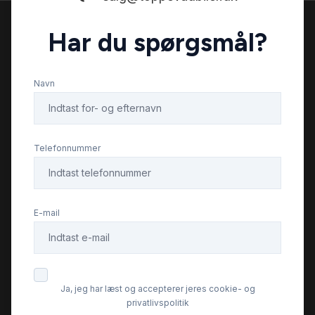
Har du spørgsmål?
DAB+ radio
Navn
Digitalt cockpit
Dual zone klimaanlæg
Telefonnummer
Dæktryksystem
E-mail
El-indstillelige forsæder
El-klapbare sidespejle
Ja, jeg har læst og accepterer jeres cookie- og
privatlivspolitik
El-klapbare sidespejle med varme