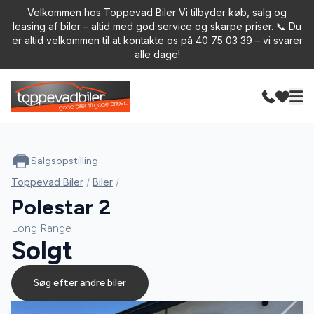
Velkommen hos Toppevad Biler Vi tilbyder køb, salg og
leasing af biler – altid med god service og skarpe priser. 📞 Du
er altid velkommen til at kontakte os på 40 75 03 39 – vi svarer
alle dage!
Salgsopstilling
Toppevad Biler
/
Biler
/
Polestar 2
Long Range
Solgt
Søg efter andre biler