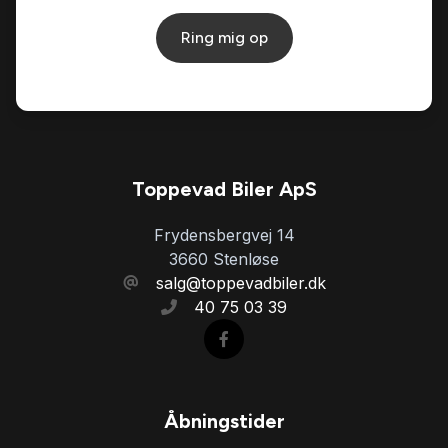
Ring mig op
El-ruder
El-ruder x4
El-spejle
Toppevad Biler ApS
Frydensbergvej 14
El-spejle med varme
3660 Stenløse
salg@toppevadbiler.dk
40 75 03 39
Elektrisk bagagerum
Elektrisk parkeringsbremse
Åbningstider
Elektrisk svingbart anhængertræk