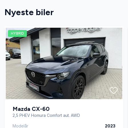
Nyeste biler
Antispin
HYBRID
Apple CarPlay
Auto nedblændelig bakspejl
Auto. start/stop
Automatgear
Mazda CX-60
Automatisk fjernlys
2,5 PHEV Homura Comfort aut. AWD
Modelår
2023
Automatisk lys